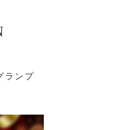
N
のグランプ