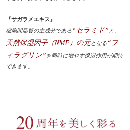
『サガラメエキス』
“セラミド”
細胞間脂質の主成分である
と、
天然保湿因子（NMF）の元
“フ
となる
ィラグリン”
を同時に増やす保湿作用が期待
できます。