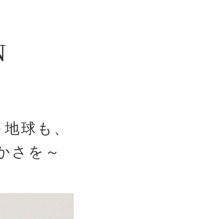
N
～地球も、
かさを～