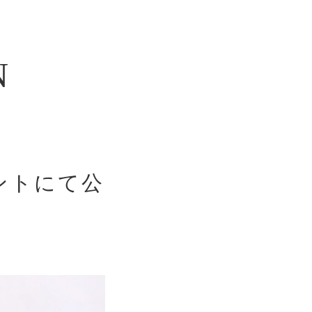
N
ウントにて公