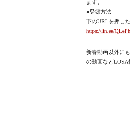
ます。
●登録方法
下のURLを押し
https://lin.ee/QLe
新春動画以外に
の動画などLOS