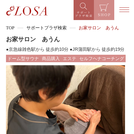
TOP
サポートプラザ検索
お家サロン あうん
お家サロン あうん
●京急線雑色駅から 徒歩約10分 ●JR蒲田駅から 徒歩約19分
ドーム型サウナ
商品購入
エステ
セルフヘナコーチング