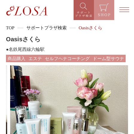
TOP
サポートプラザ検索
Oasisさくら
Oasisさくら
●名鉄尾西線六輪駅
商品購入
エステ
セルフヘナコーチング
ドーム型サウナ