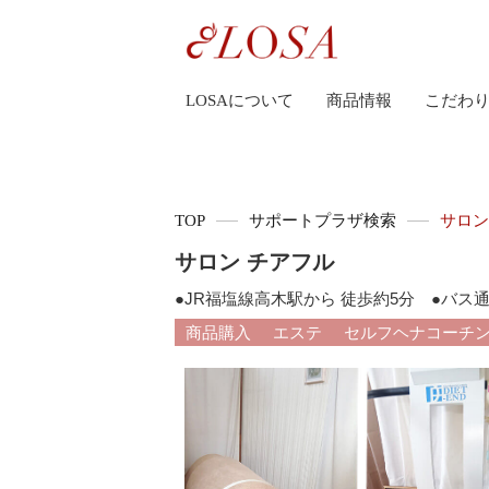
LOSAについて
商品情報
こだわ
TOP
サポートプラザ検索
サロン
サロン チアフル
●JR福塩線高木駅から 徒歩約5分 ●バ
商品購入
エステ
セルフヘナコーチ