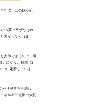
。半年に一回の
LOSA
ラ
LOSA
夢プラザやそれ
ザと繋がってくれまし
でも参加できるので、遠
身近になり、初期（
2
の中に定着していま
ややり甲斐を実感し、
、エネルギー充填の大切