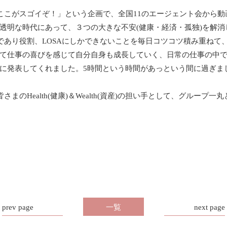
ここがスゴイぞ！」という企画で、全国
11
のエージェント会から動
透明な時代にあって、３つの大きな不安
(
健康・経済・孤独
)
を解消
であり役割、
LOSA
にしかできないことを毎日コツコツ積み重ねて
て仕事の喜びを感じて自分自身も成長していく、日常の仕事の中
に発表してくれました。
5
時間という時間があっという間に過ぎま
皆さまの
Health(
健康
)
＆
Wealth(
資産
)
の担い手として、グループ一丸
prev page
一覧
next page