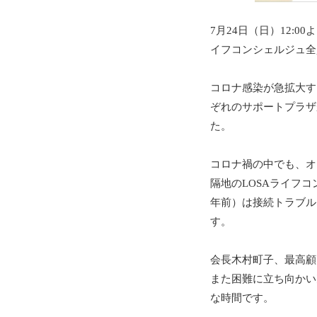
7月
24
日（日）
12:00
よ
イフコンシェルジュ全
コロナ感染が急拡大す
ぞれのサポートプラザ
た。
コロナ禍の中でも、オ
隔地の
LOSA
ライフコ
年前）は接続トラブル
す。
会長木村町子、最高顧
また困難に立ち向かい
な時間です。