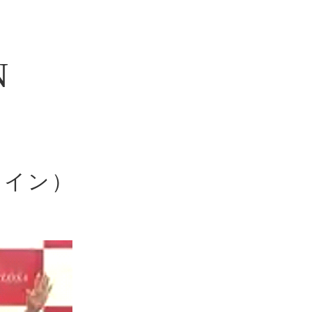
N
ライン）