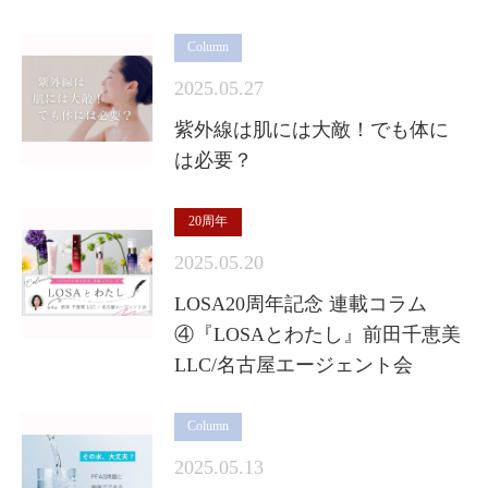
Column
2025.05.27
紫外線は肌には大敵！でも体に
は必要？
20周年
2025.05.20
LOSA20周年記念 連載コラム
④『LOSAとわたし』前田千恵美
LLC/名古屋エージェント会
Column
2025.05.13