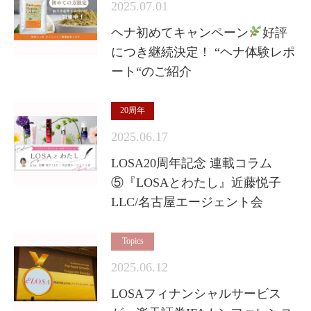
2025.07.01
ヘナ初めてキャンペーン
好評
につき継続決定！ “ヘナ体験レポ
ート“のご紹介
20周年
2025.06.17
LOSA20周年記念 連載コラム
⑤『LOSAとわたし』近藤悦子
LLC/名古屋エージェント会
Topics
2025.06.12
LOSAフィナンシャルサービス